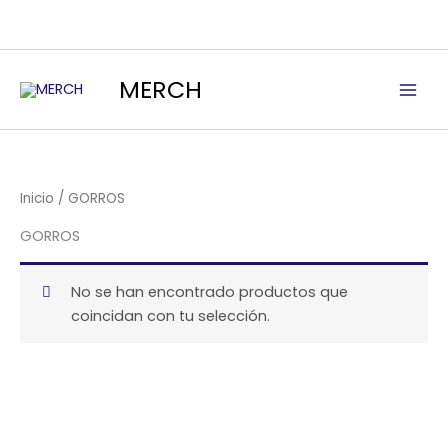
Ir
al
contenido
MERCH
Inicio
/ GORROS
GORROS
No se han encontrado productos que
coincidan con tu selección.